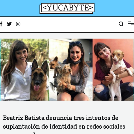
Ir
al
contenido
YucaByte
Medio de prensa digital sobre tecnología, activismo, cultura y sociedad
Beatriz Batista denuncia tres intentos de
suplantación de identidad en redes sociales