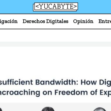
YucaByte
Medio de prensa digital sobre tecnología, activism
igación
Derechos Digitales
Opinión
Entr