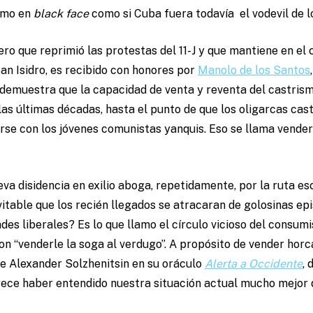
smo en
black face
como si Cuba fuera todavía el vodevil de l
ero que reprimió las protestas del 11-J y que mantiene en el 
n Isidro, es recibido con honores por
Manolo de los Santos
l demuestra que la capacidad de venta y reventa del castrismo
as últimas décadas, hasta el punto de que los oligarcas castr
e con los jóvenes comunistas yanquis. Eso se llama venderl
ueva disidencia en exilio aboga, repetidamente, por la ruta es
vitable que los recién llegados se atracaran de golosinas ep
ades liberales? Es lo que llamo el círculo vicioso del consum
con “venderle la soga al verdugo”. A propósito de vender horc
de Alexander Solzhenitsin en su oráculo
Alerta a Occidente
, 
arece haber entendido nuestra situación actual mucho mejor 