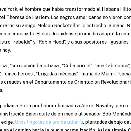
ueva York, el hombre que había transformado el Habana Hilto
otel Theresa de Harlem. Los negros americanos no vieron con
deraron su amigo. Nelson Rockefeller le estrechó la mano. N
os, como comunista. El estadounidense promedio adoptó la no
astro “rebelde” y “Robin Hood”, y a sus opositores, “gusanos”
a hoy.
ica”, “corrupción batistiana”, “Cuba burdel”, “analfabetismo”, 
, “cinco héroes”, “brigadas médicas”, “mafia de Miami”, “soci
s creadas en el Departamento de Orientación Revolucionari
s.
pudian a Putin por haber eliminado a Alexei Navalny, pero 
ministración Biden quite de en medio al senador Bob Menénde
 exige.
Unos lingotes de oro de utilería
, plantados debajo del
an el camino hacia la nueva normalización. Así de simple. 