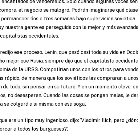
 encantados de vendérselos. Solo cuando algunas voces sen
compra, el negocio se malogró. Podrán imaginarse qué clase 
 permanecer dos o tres semanas bajo supervisión soviética.
 hoy nuestra gente es perseguida con la mejor y más avanzad
 capitalistas occidentales.
redijo ese proceso. Lenin, que pasó casi toda su vida en Occi
 mejor que Rusia, siempre dijo que el capitalista occidenta
nomía de la URSS. Competirían unos con los otros para ven
s rápido, de manera que los soviéticos les compraran a unos 
án de todo, sin pensar en su futuro. Y en un momento clave, e
ros, no desesperen. Cuando las cosas se pongan malas, le da
a se colgará a sí misma con esa soga’.
que era un tipo muy ingenioso, dijo: ‘Vladimir Ilich, pero ¿d
orcar a todos los burgueses?’.