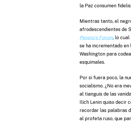
la Paz consumen fideli
Mientras tanto, el negr
afrodescendientes de Sa
People’s Forum
, lo cua
se ha incrementado en l
Washington para codears
esquimales.
Por si fuera poco, la n
socialismo. ¿No era ine
al tianguis de las vanid
Ilich Lenin quiso decir 
recordar las palabras 
al profeta ruso, que p