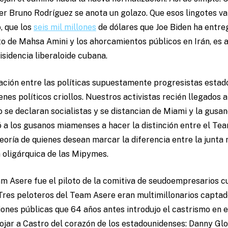
ler Bruno Rodríguez se anota un golazo. Que esos lingotes v
, que los
seis mil millones
de dólares que Joe Biden ha entre
ato de Mahsa Amini y los ahorcamientos públicos en Irán, es
isidencia liberaloide cubana.
ación entre las políticas supuestamente progresistas estad
nes políticos criollos. Nuestros activistas recién llegados a
io se declaran socialistas y se distancian de Miami y la gus
 a los gusanos miamenses a hacer la distinción entre el Tea
teoría de quienes desean marcar la diferencia entre la junta
a oligárquica de las Mipymes.
am Asere fue el piloto de la comitiva de seudoempresarios c
Tres peloteros del Team Asere eran multimillonarios captad
ones públicas que 64 años antes introdujo el castrismo en 
ojar a Castro del corazón de los estadounidenses: Danny Glo