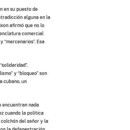
n en su puesto de
tradicción alguna en la
ixon afirmó que no lo
menclatura comercial
 y “mercenarios”. Esa
“solidaridad”,
alismo” y “bloqueo” son
a cubano, un
no encuentran nada
z cuando la política
 colchón del señor y la
Con la defenestración