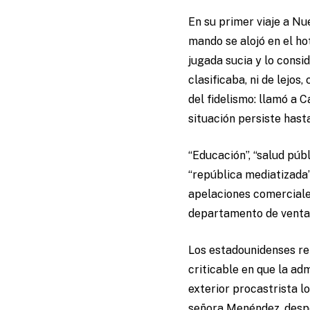
En su primer viaje a N
mando se alojó en el h
jugada sucia y lo consi
clasificaba, ni de lej
del fidelismo: llamó a C
situación persiste hast
“Educación”, “salud públ
“república mediatizada”
apelaciones comerciale
departamento de venta
Los estadounidenses re
criticable en que la ad
exterior procastrista lo
señora Menéndez, despej