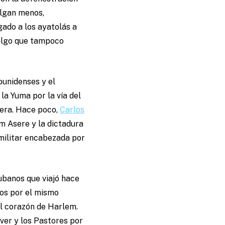
algan menos,
gado a los ayatolás a
 algo que tampoco
ounidenses y el
 la Yuma por la vía del
anera. Hace poco,
Carlos
m Asere y la dictadura
 militar encabezada por
ubanos que viajó hace
os por el mismo
el corazón de Harlem.
ver y los Pastores por