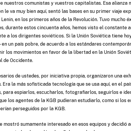
re nuestros comunistas y vuestros capitalistas. Esa alianza 
ien le va muy bien aquí, sentó las bases en su primer viaje exp
 Lenin, en los primeros años de la Revolución. Tuvo mucho éx
s, durante estos cincuenta años, hemos visto el constante a
e a los dirigentes soviéticos. Si la Unión Soviética tiene h
 —en un país pobre, de acuerdo a los estándares contempor
ir los movimientos en favor de la libertad en la Unión Sovi
al de Occidente.
rios de ustedes, por iniciativa propia, organizaron una exh
. Era la más sofisticada tecnología que se usa aquí, en el paí
, para espiarlos, escucharlos, fotografiarlos, seguirlos e ide
que los agentes de la KGB pudieran estudiarlo, como si los 
serían perseguidos por la KGB.
se mostró sumamente interesado en esos equipos y decidió ad