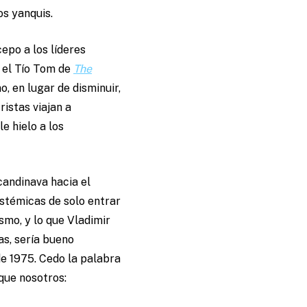
os yanquis.
cepo a los líderes
, el Tío Tom de
The
, en lugar de disminuir,
istas viajan a
e hielo a los
candinava hacia el
istémicas de solo entrar
ismo, y lo que Vladimir
as, sería bueno
de 1975. Cedo la palabra
que nosotros: