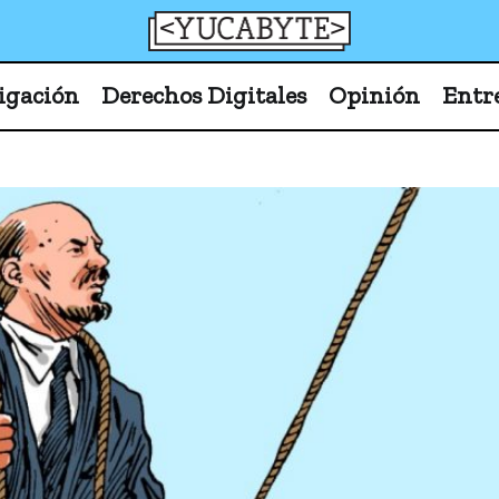
YucaByte
Medio de prensa digital sobre tecnología, activism
igación
Derechos Digitales
Opinión
Entr