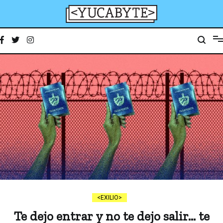
Ir
al
contenido
YucaByte
Medio de prensa digital sobre tecnología, activismo, cultura y sociedad
EXILIO
Te dejo entrar y no te dejo salir… te