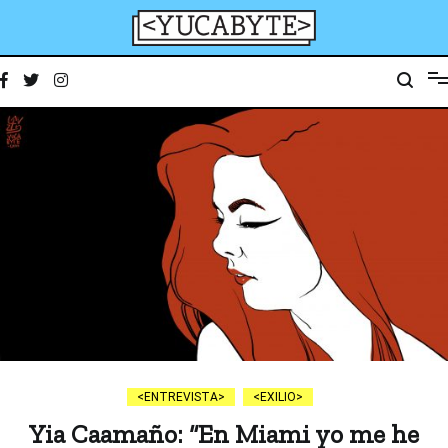
Ir
al
contenido
YucaByte
Medio de prensa digital sobre tecnología, activismo, cultura y sociedad
ENTREVISTA
EXILIO
Yia Caamaño: “En Miami yo me he