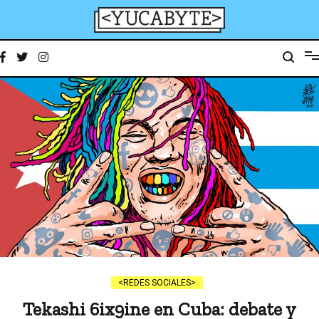
Ir
al
contenido
YucaByte
Medio de prensa digital sobre tecnología, activismo, cultura y sociedad
REDES SOCIALES
Tekashi 6ix9ine en Cuba: debate y