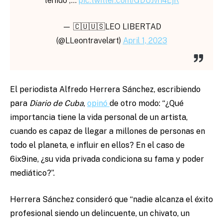
tenido ,…
pic.twitter.com/GDUJvn4EjR
— 🇨🇺🇺🇸LEO LIBERTAD
(@LLeontravelart)
April 1, 2023
El periodista Alfredo Herrera Sánchez, escribiendo
para
Diario de Cuba
,
opinó
de otro modo: “¿Qué
importancia tiene la vida personal de un artista,
cuando es capaz de llegar a millones de personas en
todo el planeta, e influir en ellos? En el caso de
6ix9ine, ¿su vida privada condiciona su fama y poder
mediático?”.
Herrera Sánchez consideró que “nadie alcanza el éxito
profesional siendo un delincuente, un chivato, un