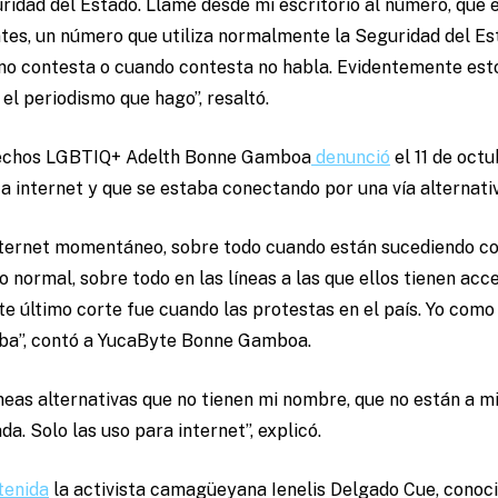
idad del Estado. Llamé desde mi escritorio al número, que
tes, un número que utiliza normalmente la Seguridad del Es
a no contesta o cuando contesta no habla. Evidentemente es
 el periodismo que hago”, resaltó.
erechos LGBTIQ+ Adelth Bonne Gamboa
denunció
el 11 de octu
a internet y que se estaba conectando por una vía alternativ
internet momentáneo, sobre todo cuando están sucediendo c
 normal, sobre todo en las líneas a las que ellos tienen acce
te último corte fue cuando las protestas en el país. Yo como
ba”, contó a YucaByte Bonne Gamboa.
neas alternativas que no tienen mi nombre, que no están a m
da. Solo las uso para internet”, explicó.
tenida
la activista camagüeyana Ienelis Delgado Cue, conoci