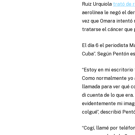
Ruiz Urquiola
trató de 
aerolínea le negó el de
vez que Omara intentó 
tratarse el cáncer que
El día 6 el periodista M
Cuba”. Según Pentón esa
“Estoy en mi escritori
Como normalmente yo at
llamada para ver qué c
di cuenta de lo que era
evidentemente mi image
colgué”, describió Pent
“Cogí, llamé por teléfo