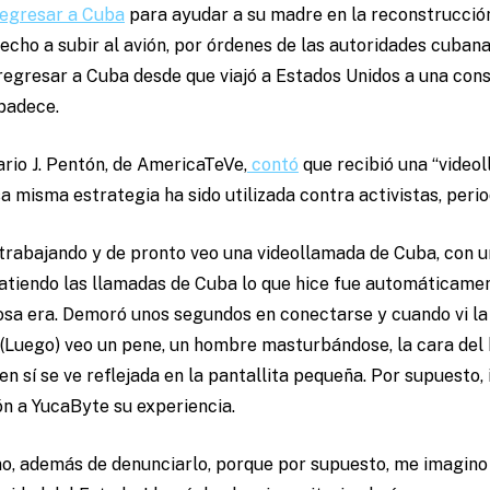
regresar a Cuba
para ayudar a su madre en la reconstrucción 
recho a subir al avión, por órdenes de las autoridades cubana
regresar a Cuba desde que viajó a Estados Unidos a una con
 padece.
ario J. Pentón, de AmericaTeVe,
contó
que recibió una “video
 misma estrategia ha sido utilizada contra activistas, perio
o trabajando y de pronto veo una videollamada de Cuba, con 
iendo las llamadas de Cuba lo que hice fue automáticamen
osa era. Demoró unos segundos en conectarse y cuando vi la
. (Luego) veo un pene, un hombre masturbándose, la cara del
n sí se ve reflejada en la pantallita pequeña. Por supuesto
ón a YucaByte su experiencia.
no, además de denunciarlo, porque por supuesto, me imagino