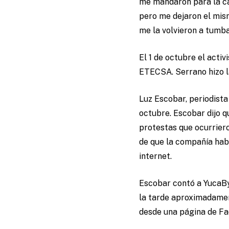
me mandaron para la ca
pero me dejaron el mism
me la volvieron a tumba
El 1 de octubre el acti
ETECSA. Serrano hizo la
Luz Escobar, periodista
octubre. Escobar dijo q
protestas que ocurriero
de que la compañía habí
internet.
Escobar contó a YucaByt
la tarde aproximadamen
desde una página de Fa