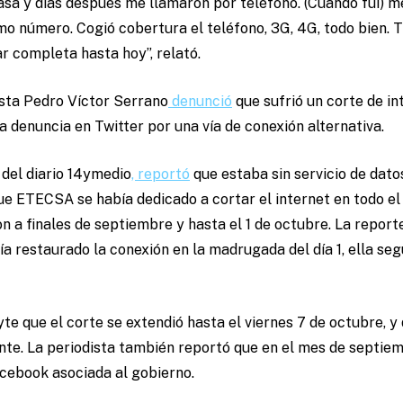
sa y días después me llamaron por teléfono. (Cuando fui) me
o número. Cogió cobertura el teléfono, 3G, 4G, todo bien. Tre
r completa hasta hoy”, relató.
vista Pedro Víctor Serrano
denunció
que sufrió un corte de in
 denuncia en Twitter por una vía de conexión alternativa.
 del diario 14ymedio
, reportó
que estaba sin servicio de datos
ue ETECSA se había dedicado a cortar el internet en todo el
n a finales de septiembre y hasta el 1 de octubre. La reporte
a restaurado la conexión en la madrugada del día 1, ella seg
e que el corte se extendió hasta el viernes 7 de octubre, y 
te. La periodista también reportó que en el mes de septiem
cebook asociada al gobierno.