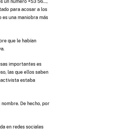
 es un número +53 56…,
tado para acosar a los
to es una maniobra más
bre que le habían
a.
osas importantes es
so, las que ellos saben
 activista estaba
i nombre. De hecho, por
da en redes sociales