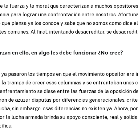
e la fuerza y la moral que caracterizan a muchos opositores
umnia para lograr una confrontación entre nosotros. Afortu
e que piensa ya los conoce y sabe que no somos como dice el
es comunes. Al final, intentando desacreditar, se desacredi
rzan en ello, en algo les debe funcionar ¿No cree?
ya pasaron los tiempos en que el movimiento opositor era in
 la trampa de creer esas calumnias y se enfrentaban unos c
nfrentamiento se diese entre las fuerzas de la oposición d
taron de azuzar disputas por diferencias generacionales, crit
ucha, sin embargo, esas diferencias no existen ya. Ahora, po
por la lucha armada brinda su apoyo consciente, real y solida
ífica.