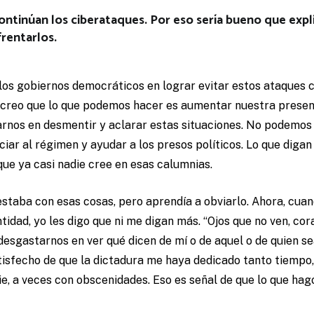
ontinúan los ciberataques. Por eso sería bueno que exp
rentarlos.
los gobiernos democráticos en lograr evitar estos ataques c
 creo que lo que podemos hacer es aumentar nuestra presenc
rnos en desmentir y aclarar estas situaciones. No podemos 
iar al régimen y ayudar a los presos políticos. Lo que diga
ue ya casi nadie cree en esas calumnias.
estaba con esas cosas, pero aprendía a obviarlo. Ahora, cua
idad, yo les digo que ni me digan más. “Ojos que no ven, cora
desgastarnos en ver qué dicen de mí o de aquel o de quien se
tisfecho de que la dictadura me haya dedicado tanto tiempo
e, a veces con obscenidades. Eso es señal de que lo que hag