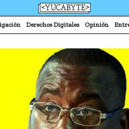
YucaByte
Medio de prensa digital sobre tecnología, activism
igación
Derechos Digitales
Opinión
Entr