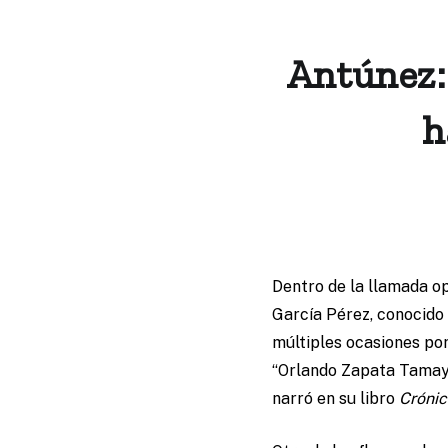
Antúnez: 
h
Dentro de la llamada op
García Pérez, conocid
múltiples ocasiones por
“Orlando Zapata Tamayo”
narró en su libro
Crónic