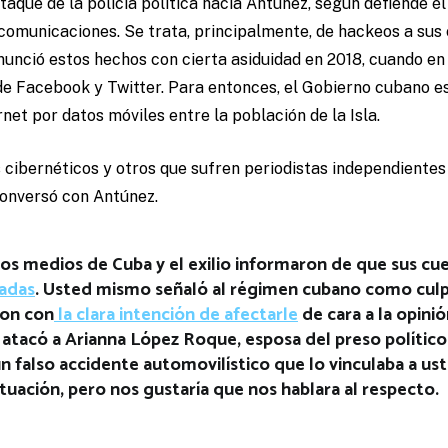
ataque de la policía política hacia Antúnez, según defiende é
ecomunicaciones. Se trata, principalmente, de hackeos a sus
enunció estos hechos con cierta asiduidad en 2018, cuando e
 de Facebook y Twitter. Para entonces, el Gobierno cubano 
rnet por datos móviles entre la población de la Isla.
cibernéticos y otros que sufren periodistas independientes
onversó con Antúnez.
ios medios de Cuba y el exilio informaron de que sus cu
adas
. Usted mismo señaló al régimen cubano como culp
ron con
la clara intención de afectarle
de cara a la opinió
atacó a Arianna López Roque, esposa del preso político 
n falso accidente automovilístico que lo vinculaba a ust
tuación, pero nos gustaría que nos hablara al respecto.