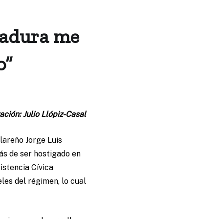
ctadura me
o”
ración: Julio Llópiz-Casal
clareño Jorge Luis
ás de ser hostigado en
istencia Cívica
les del régimen, lo cual