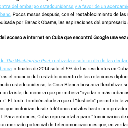
contra del embargo estadounidense y a favor de un acercami
ubano
. Pocos meses después, con el restablecimiento de las
ulsada por Barack Obama, las aspiraciones del empresario s
el acceso a internet en Cuba que encontró Google una vez se
 de
The Washington Post
, realizada a solo un día de las decl
Obama
, a finales de 2014 solo el 5% de los residentes en Cu
Tras el anuncio del restablecimiento de las relaciones dipl
medio estadounidense, la Casa Blanca buscaría flexibilizar s
con la isla, de manera que permitiera “ayudar a más cubano
or”. El texto también alude a que el “deshielo” permitiría la 
ías que incluirían desde teléfonos móviles hasta computado
et. Para entonces, Cuba representaba para “funcionarios de 
un mercado potencial de telecomunicaciones que, en verdad