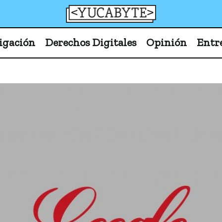
YucaByte
Medio de prensa digital sobre tecnología, activism
igación
Derechos Digitales
Opinión
Entr