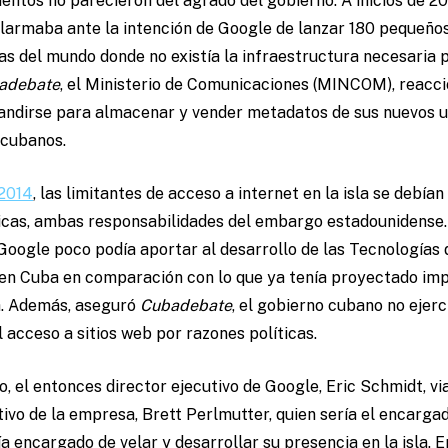
tos no parecieron del agrado del gobierno. A inicios de 2014
larmaba ante la intención de Google de lanzar 180 pequeños
as del mundo donde no existía la infraestructura necesaria 
adebate
, el Ministerio de Comunicaciones (MINCOM), reacci
ndirse para almacenar y vender metadatos de sus nuevos us
 cubanos.
 2014
, las limitantes de acceso a internet en la isla se debía
cas, ambas responsabilidades del embargo estadounidense. 
 Google poco podía aportar al desarrollo de las Tecnologías 
en Cuba en comparación con lo que ya tenía proyectado im
a. Además, aseguró
Cubadebate
, el gobierno cubano no ejerc
l acceso a sitios web por razones políticas.
, el entonces director ejecutivo de Google, Eric Schmidt, v
ivo de la empresa, Brett Perlmutter, quien sería el encarga
 encargado de velar y desarrollar su presencia en la isla. E