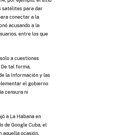
, por ejemplo, el sitio
 satélites para dar
para conectar a la
onó acusando a la
uarios, entre los que
n solo a cuestiones
De tal forma,
de la Información y las
plementar el gobierno
ía censura ni
iajó a La Habana en
do de Google Cuba, el
n aquella ocasión,