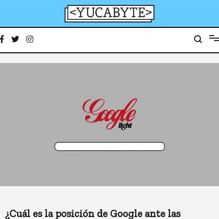
Ir
al
contenido
YucaByte
Medio de prensa digital sobre tecnología, activismo, cultura y sociedad
¿Cuál es la posición de Google ante las