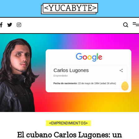
Ir
al
contenido
YucaByte
Medio de prensa digital sobre tecnología, activismo, cultura y sociedad
EMPRENDIMIENTOS
El cubano Carlos Lugones: un