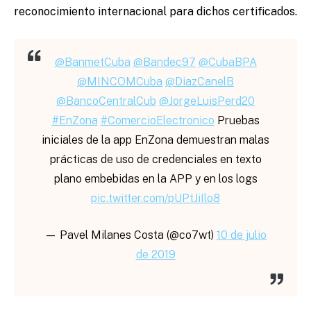
reconocimiento internacional para dichos certificados.
@BanmetCuba
@Bandec97
@CubaBPA
@MINCOMCuba
@DiazCanelB
@BancoCentralCub
@JorgeLuisPerd20
#EnZona
#ComercioElectronico
Pruebas
iniciales de la app EnZona demuestran malas
prácticas de uso de credenciales en texto
plano embebidas en la APP y en los logs
pic.twitter.com/pUPtJiIlo8
— Pavel Milanes Costa (@co7wt)
10 de julio
de 2019