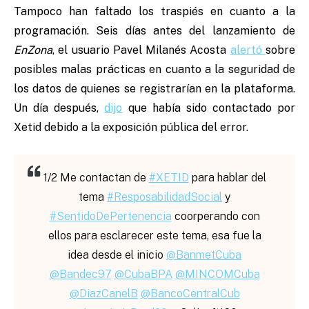
Tampoco han faltado los traspiés en cuanto a la
programación. Seis días antes del lanzamiento de
EnZona
, el usuario Pavel Milanés Acosta
alertó
sobre
posibles malas prácticas en cuanto a la seguridad de
los datos de quienes se registrarían en la plataforma.
Un día después,
dijo
que había sido contactado por
Xetid debido a la exposición pública del error.
1/2 Me contactan de
#XETID
para hablar del
tema
#ResposabilidadSocial
y
#SentidoDePertenencia
coorperando con
ellos para esclarecer este tema, esa fue la
idea desde el inicio
@BanmetCuba
@Bandec97
@CubaBPA
@MINCOMCuba
@DiazCanelB
@BancoCentralCub