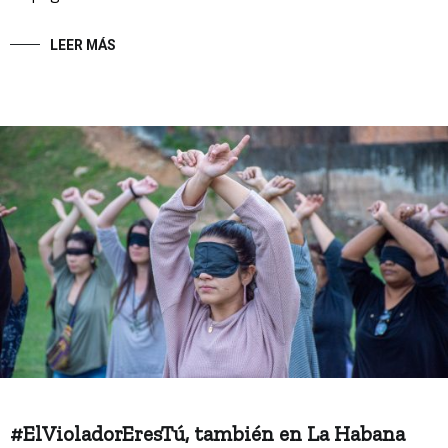
LEER MÁS
#ElVioladorEresTú, también en La Habana