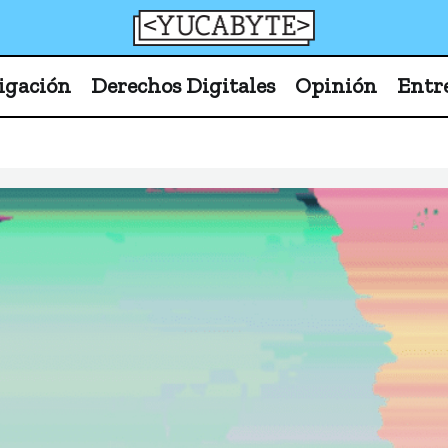
YucaByte
Medio de prensa digital sobre tecnología, activism
igación
Derechos Digitales
Opinión
Entr