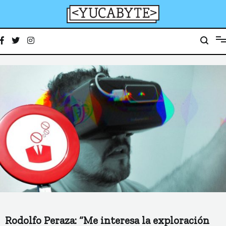
Ir
al
contenido
YucaByte
Medio de prensa digital sobre tecnología, activismo, cultura y sociedad
Rodolfo Peraza: “Me interesa la exploración