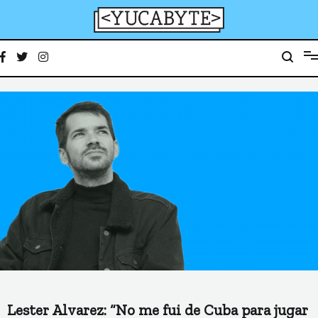
Ir
al
contenido
YucaByte
Medio de prensa digital sobre tecnología, activismo, cultura y sociedad
Lester Alvarez: “No me fui de Cuba para jugar