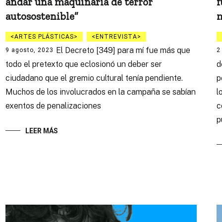
andar una maquinaria de terror
f
autosostenible”
ARTES PLÁSTICAS
ENTREVISTA
El Decreto [349] para mí fue más que
9 agosto, 2023
2
todo el pretexto que eclosionó un deber ser
d
ciudadano que el gremio cultural tenía pendiente.
p
Muchos de los involucrados en la campaña se sabían
l
exentos de penalizaciones
c
p
LEER MÁS