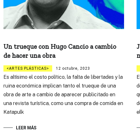
Un trueque con Hugo Cancio a cambio
J
de hacer una obra
n
ARTES PLÁSTICAS
12 octubre, 2023
Es altísimo el costo político, la falta de libertades y la
E
ruina económica implican tanto el trueque de una
d
obra de arte a cambio de aparecer publicitado en
q
una revista turística, como una compra de comida en
d
Katapulk
e
LEER MÁS