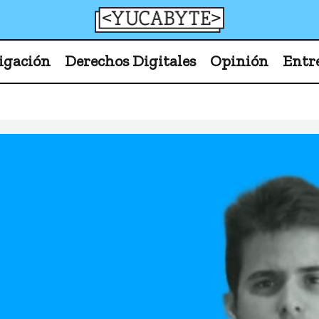
YucaByte
Medio de prensa digital sobre tecnología, activism
igación
Derechos Digitales
Opinión
Entr