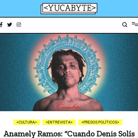
Ir
al
contenido
YucaByte
Medio de prensa digital sobre tecnología, activismo, cultura y sociedad
CULTURA
ENTREVISTA
PRESOS POLÍTICOS
Anamely Ramos: “Cuando Denis Solís