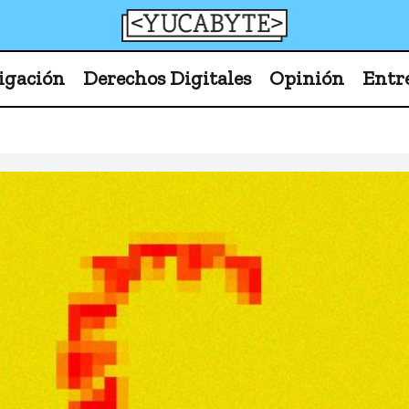
YucaByte
Medio de prensa digital sobre tecnología, activism
igación
Derechos Digitales
Opinión
Entr