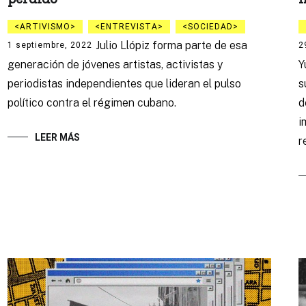
ARTIVISMO
ENTREVISTA
SOCIEDAD
Julio Llópiz forma parte de esa
1 septiembre, 2022
2
generación de jóvenes artistas, activistas y
Y
periodistas independientes que lideran el pulso
s
político contra el régimen cubano.
d
i
LEER MÁS
r