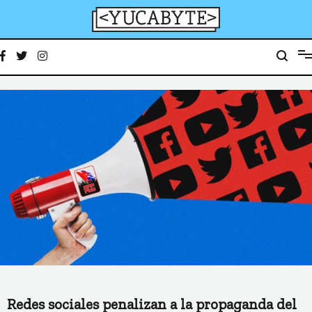
Ir
al
contenido
YucaByte
Medio de prensa digital sobre tecnología, activismo, cultura y sociedad
Redes sociales penalizan a la propaganda del