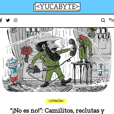
Ir
al
contenido
YucaByte
Medio de prensa digital sobre tecnología, activismo, cultura y sociedad
OPINIÓN
“¡No es no!”: Camilitos, reclutas y