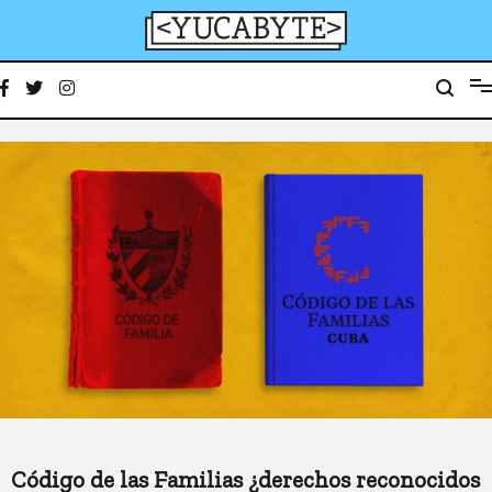
Ir
al
contenido
YucaByte
Medio de prensa digital sobre tecnología, activismo, cultura y sociedad
Código de las Familias ¿derechos reconocidos