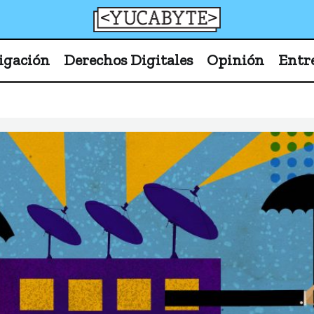
YucaByte
Medio de prensa digital sobre tecnología, activism
igación
Derechos Digitales
Opinión
Entr