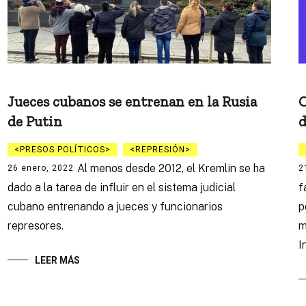
Jueces cubanos se entrenan en la Rusia
C
de Putin
d
PRESOS POLÍTICOS
REPRESIÓN
Al menos desde 2012, el Kremlin se ha
26 enero, 2022
2
dado a la tarea de influir en el sistema judicial
f
cubano entrenando a jueces y funcionarios
p
represores.
m
I
LEER MÁS