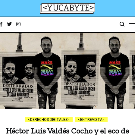
Ir
al
contenido
YucaByte
Medio de prensa digital sobre tecnología, activismo, cultura y sociedad
DERECHOS DIGITALES
ENTREVISTA
Héctor Luis Valdés Cocho y el eco de