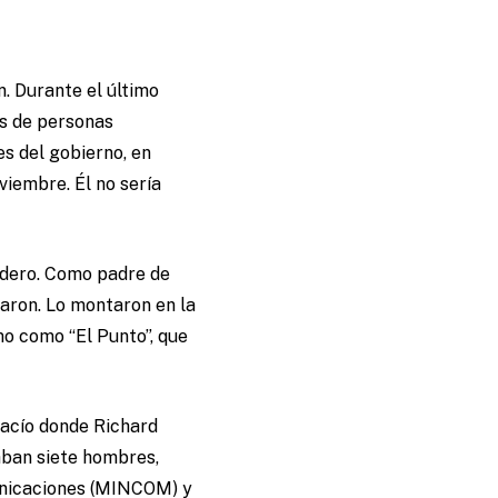
n. Durante el último
os de personas
s del gobierno, en
viembre. Él no sería
adero. Como padre de
haron. Lo montaron en la
amo como “El Punto”, que
 vacío donde Richard
raban siete hombres,
municaciones (MINCOM) y