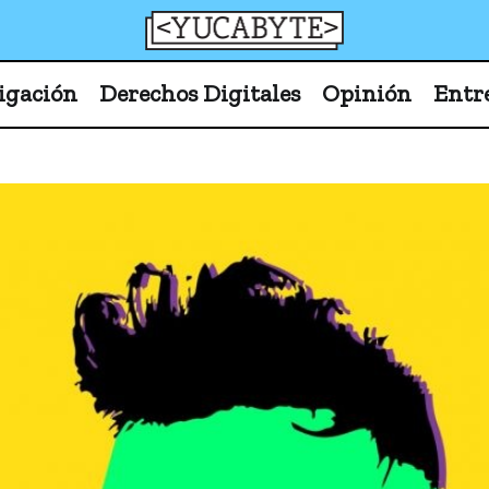
YucaByte
Medio de prensa digital sobre tecnología, activism
igación
Derechos Digitales
Opinión
Entr