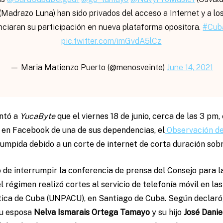
(Madrazo Luna) han sido privados del acceso a Internet y a los
ciaran su participación en nueva plataforma opositora.
#Cub
pic.twitter.com/imGvdA5lCz
— Maria Matienzo Puerto (@menosveinte)
June 14, 2021
ntó a
YucaByte
que el viernes 18 de junio, cerca de las 3 pm,
a en Facebook de una de sus dependencias, el
Observación de
rumpida debido a un corte de internet de corta duración sobre
 de interrumpir la conferencia de prensa del Consejo para l
 régimen realizó cortes al servicio de telefonía móvil en la
ótica de Cuba (UNPACU), en Santiago de Cuba. Según declaró
 su esposa
Nelva Ismarais Ortega Tamayo
y su hijo
José Danie