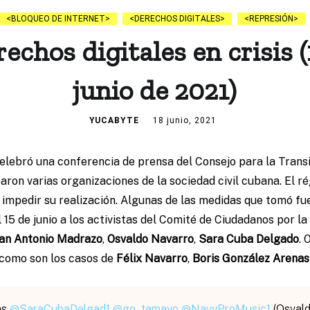
BLOQUEO DE INTERNET
DERECHOS DIGITALES
REPRESIÓN
echos digitales en crisis (
junio de 2021)
YUCABYTE
18 junio, 2021
 celebró una conferencia de prensa del Consejo para la Tran
paron varias organizaciones de la sociedad civil cubana. El r
r impedir su realización. Algunas de las medidas que tomó fue
l 15 de junio a los activistas del Comité de Ciudadanos por la 
an Antonio Madrazo
,
Osvaldo Navarro
,
Sara Cuba Delgado
. 
 como son los casos de
Félix Navarro
,
Boris González Arenas
as
@SaraCubaDelgad1
@go_tamayo
@NavyProMusic1
(Osvald