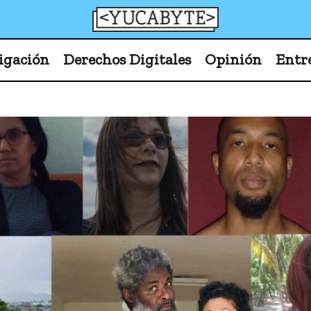
YucaByte
Medio de prensa digital sobre tecnología, activism
igación
Derechos Digitales
Opinión
Entr