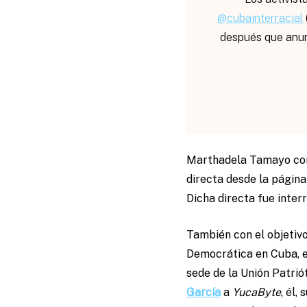
@cubainterracial
después que anun
Marthadela Tamayo co
directa desde la págin
Dicha directa fue inter
También con el objetivo
Democrática en Cuba, el
sede de la Unión Patri
García
a
YucaByte
, él,