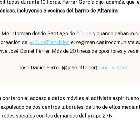
bilitadas durante 10 horas. Ferrer García dijo, además, que, e
fónicas, incluyendo a vecinos del barrio de Altamira
.
g
Me informan desde Santiago de
#Cuba
q cuando daban inici
 creación del
@CubaTransicion
el régimen castrocomunista ap
ive José Daniel Ferrer. Más de 20 líneas de opositores y vecin
— José Daniel Ferrer (@jdanielferrer)
June 14, 2021
le cortaron el acceso a datos móviles al activista espirituan
a expulsado de dos centros laborales, de uno de ellos median
s redes sociales con las demandas del grupo 27N.