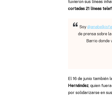
tuvieron sus líneas inha
cortadas 21 líneas tele
Soy
@anabelkisf
de prensa sobre la
Barrio donde v
El 16 de junio también 
Hernández
, quien fuer
por solidarizarse en su