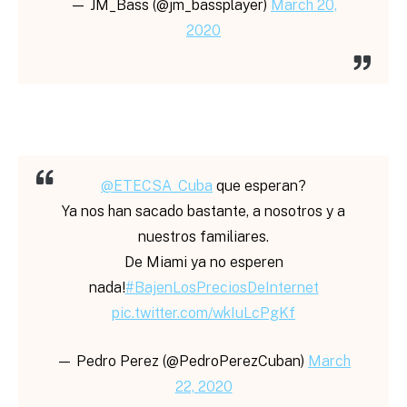
— JM_Bass (@jm_bassplayer)
March 20,
2020
@ETECSA_Cuba
que esperan?
Ya nos han sacado bastante, a nosotros y a
nuestros familiares.
De Miami ya no esperen
nada!
#BajenLosPreciosDeInternet
pic.twitter.com/wkIuLcPgKf
— Pedro Perez (@PedroPerezCuban)
March
22, 2020