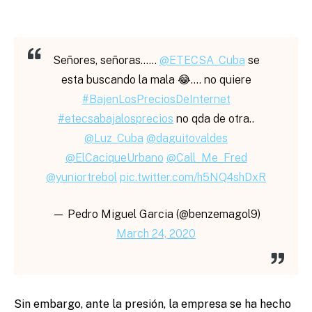
Señores, señoras……
@ETECSA_Cuba
se
esta buscando la mala 😂…. no quiere
#BajenLosPreciosDeInternet
#etecsabajalosprecios
no qda de otra..
@Luz_Cuba
@daguitovaldes
@ElCaciqueUrbano
@Call_Me_Fred
@yuniortrebol
pic.twitter.com/h5NQ4shDxR
— Pedro Miguel Garcia (@benzemagol9)
March 24, 2020
Sin embargo, ante la presión, la empresa se ha hecho