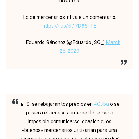
nosotros.
Lo de mercenarios, ni vale un comentario.
https://t.co/bk17D8SnTE
— Eduardo Sánchez (@Eduardo_SG_)
March
25, 2020
📱 Si se rebajaran los precios en
#Cuba
o se
pusiera el acceso a internet libre, sería
imposible comunicarse, ocasión q los
«buenos» mercenarios utilizarían para una
campañita de protesta porq el gobierno dejó