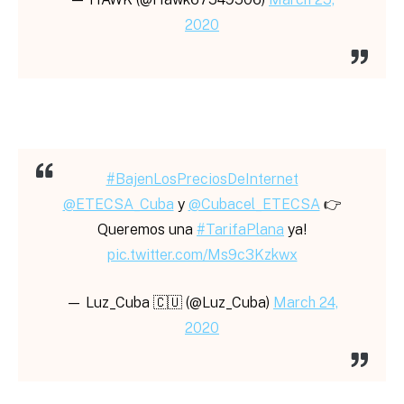
2020
#BajenLosPreciosDeInternet
@ETECSA_Cuba
y
@Cubacel_ETECSA
👉
Queremos una
#TarifaPlana
ya!
pic.twitter.com/Ms9c3Kzkwx
— Luz_Cuba 🇨🇺 (@Luz_Cuba)
March 24,
2020