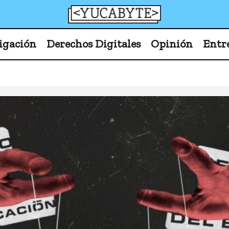
YucaByte
Medio de prensa digital sobre tecnología, activism
igación
Derechos Digitales
Opinión
Entr