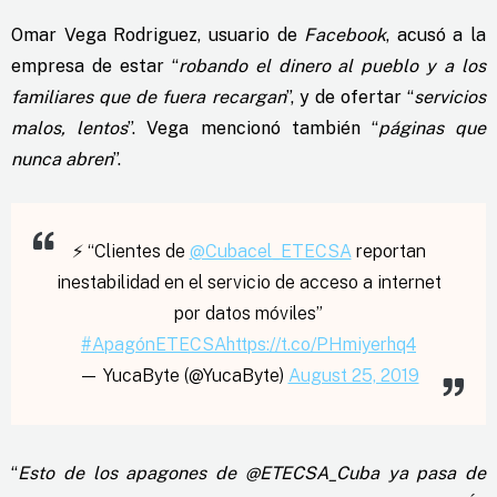
Omar Vega Rodriguez, usuario de
Facebook
, acusó a la
empresa de estar “
robando el dinero al pueblo y a los
familiares que de fuera recargan
”, y de ofertar “
servicios
malos, lentos
”. Vega mencionó también “
páginas que
nunca abren
”.
⚡️ “Clientes de
@Cubacel_ETECSA
reportan
inestabilidad en el servicio de acceso a internet
por datos móviles”
#ApagónETECSA
https://t.co/PHmiyerhq4
— YucaByte (@YucaByte)
August 25, 2019
“
Esto de los apagones de @ETECSA_Cuba ya pasa de