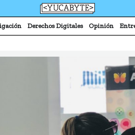
YucaByte
Medio de prensa digital sobre tecnología, activism
igación
Derechos Digitales
Opinión
Entr