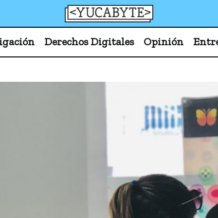
YucaByte
Medio de prensa digital sobre tecnología, activism
igación
Derechos Digitales
Opinión
Entr