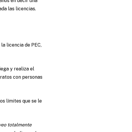
ños en decir una
da las licencias.
la licencia de PEC,
ega y realiza el
tratos con personas
s límites que se le
 veo totalmente