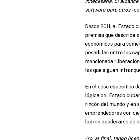
innecesaria. El alcance
software para otros.-
co
Desde 2011, al Estado c
premisa que describe al
económicas para somete
pesadillas entre los ca
mencionada “liberación
las que siguen infranqu
En el caso específico d
lógica del Estado cuba
rincón del mundo y en s
emprendedores con cier
logren apoderarse de al
-Yo, al final, tengo lic