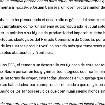
 de la licencia parece hecho para aquellos desarrolladores 
menta a
YucaByte
Josuan Cabrera, un joven programador de
ubano le ha preocupado el desarrollo orgánico del sector priv
 capitalismo como “un sistema autopropulsado”, el cual solo
r la política a su lógica de productividad imparable, debe
pitostes ideológicos del Partido Comunista de Cuba. Es por e
 de las fuerzas productivas” no ha sido más que temerosas 
eables obstáculos y fronteras.
e los PEC, el temor a un desarrollo vertiginoso de este secto
no. Basta pensar en los gigantes tecnológicos que reafirman
us historias de origen, casi todas ubicadas en un garaje que
tas habilidades, para comprender el miedo a que un grupo
guno de los tantos servicios que continúan siendo nichos sin 
encia para programar a terceros, pero me gustaría iniciar alg