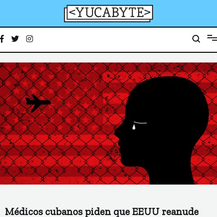
Ir
al
contenido
YucaByte
Medio de prensa digital sobre tecnología, activismo, cultura y sociedad
Médicos cubanos piden que EEUU reanude