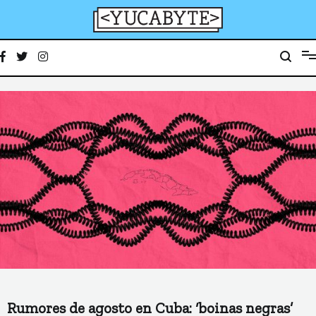
Ir
al
contenido
YucaByte
Medio de prensa digital sobre tecnología, activismo, cultura y sociedad
Rumores de agosto en Cuba: ‘boinas negras’