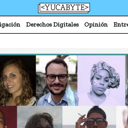
YucaByte
Medio de prensa digital sobre tecnología, activism
igación
Derechos Digitales
Opinión
Entr