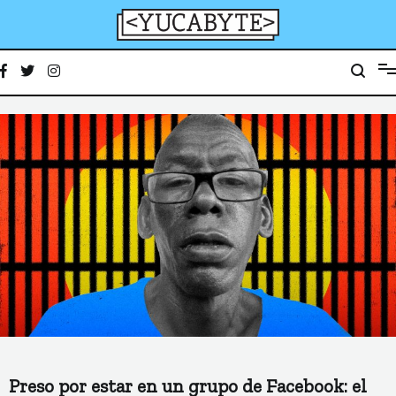
Ir
al
contenido
YucaByte
Medio de prensa digital sobre tecnología, activismo, cultura y sociedad
Preso por estar en un grupo de Facebook: el