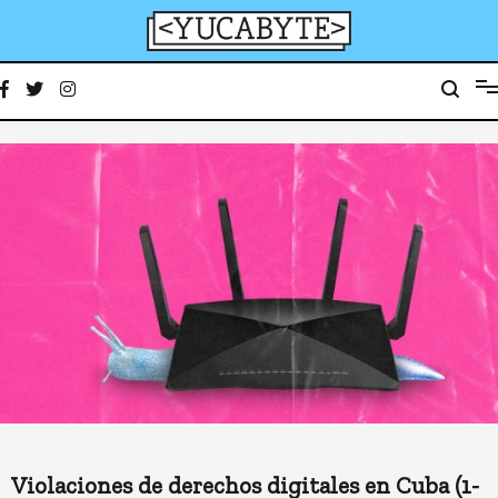
Ir
al
contenido
YucaByte
Medio de prensa digital sobre tecnología, activismo, cultura y sociedad
Violaciones de derechos digitales en Cuba (1-