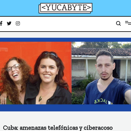
Ir
al
contenido
YucaByte
Medio de prensa digital sobre tecnología, activismo, cultura y sociedad
Cuba: amenazas telefónicas y ciberacoso