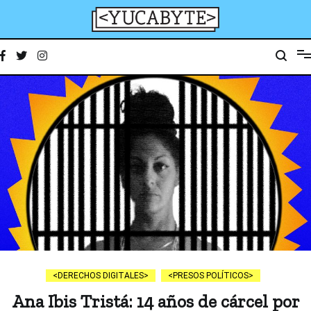
Ir
al
contenido
YucaByte
Medio de prensa digital sobre tecnología, activismo, cultura y sociedad
DERECHOS DIGITALES
PRESOS POLÍTICOS
Ana Ibis Tristá: 14 años de cárcel por