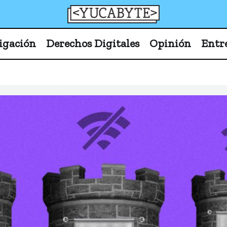
YucaByte
Medio de prensa digital sobre tecnología, activism
igación
Derechos Digitales
Opinión
Entr