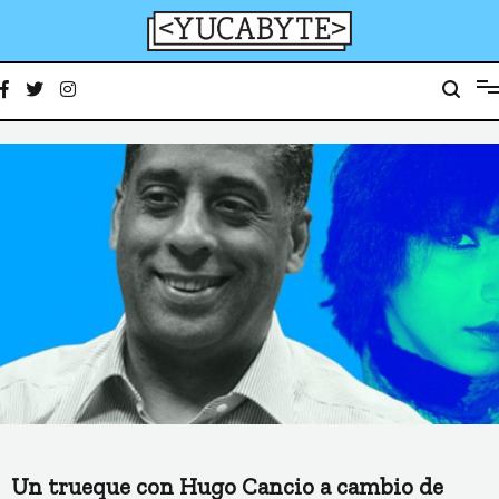
Ir
al
contenido
YucaByte
Medio de prensa digital sobre tecnología, activismo, cultura y sociedad
Un trueque con Hugo Cancio a cambio de