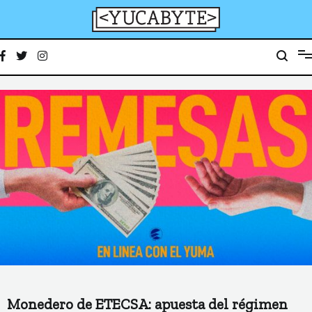
Ir
al
contenido
YucaByte
Medio de prensa digital sobre tecnología, activismo, cultura y sociedad
Monedero de ETECSA: apuesta del régimen