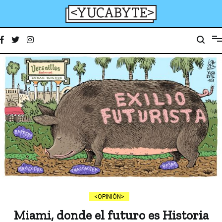
Ir
al
contenido
YucaByte
Medio de prensa digital sobre tecnología, activismo, cultura y sociedad
OPINIÓN
Miami, donde el futuro es Historia