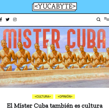
Ir
al
contenido
YucaByte
Medio de prensa digital sobre tecnología, activismo, cultura y sociedad
CULTURA
OPINIÓN
El Míster Cuba también es cultura