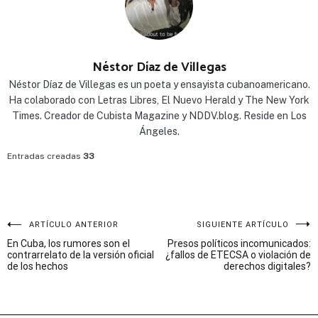
Néstor Díaz de Villegas
Néstor Díaz de Villegas es un poeta y ensayista cubanoamericano.
Ha colaborado con Letras Libres, El Nuevo Herald y The New York
Times. Creador de Cubista Magazine y NDDV.blog. Reside en Los
Ángeles.
Entradas creadas
33
Navegación
ARTÍCULO ANTERIOR
SIGUIENTE ARTÍCULO
En Cuba, los rumores son el
Presos políticos incomunicados:
de
contrarrelato de la versión oficial
¿fallos de ETECSA o violación de
de los hechos
derechos digitales?
entradas