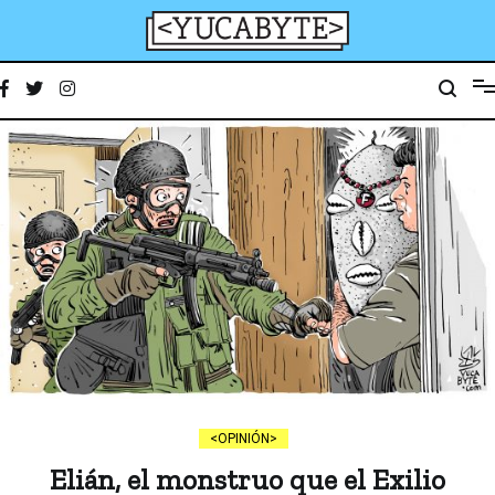
Ir
al
contenido
YucaByte
Medio de prensa digital sobre tecnología, activismo, cultura y sociedad
OPINIÓN
Elián, el monstruo que el Exilio