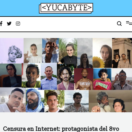
Ir
al
contenido
YucaByte
Medio de prensa digital sobre tecnología, activismo, cultura y sociedad
Censura en Internet: protagonista del 8vo