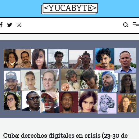
Ir
al
contenido
YucaByte
Medio de prensa digital sobre tecnología, activismo, cultura y sociedad
Cuba: derechos digitales en crisis (23-30 de