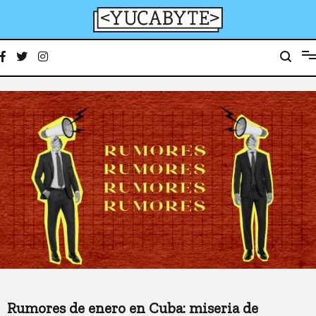
Ir
al
contenido
YucaByte
Medio de prensa digital sobre tecnología, activismo, cultura y sociedad
Rumores de enero en Cuba: miseria de