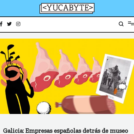
Ir
al
contenido
YucaByte
Medio de prensa digital sobre tecnología, activismo, cultura y sociedad
Galicia: Empresas españolas detrás de museo