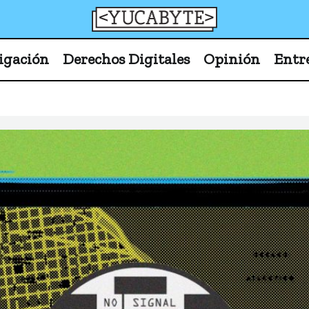
YucaByte
Medio de prensa digital sobre tecnología, activism
igación
Derechos Digitales
Opinión
Entr