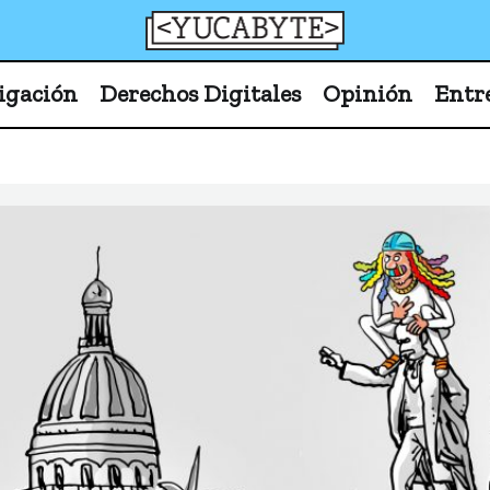
YucaByte
Medio de prensa digital sobre tecnología, activism
igación
Derechos Digitales
Opinión
Entr